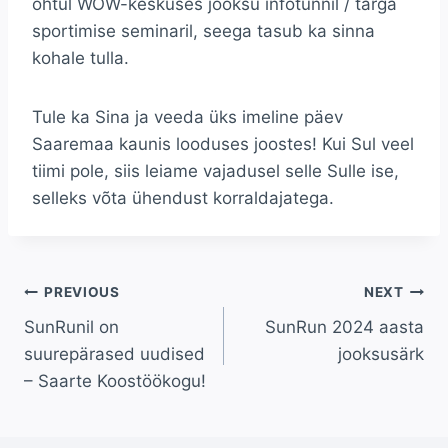
õhtul WOW-keskuses jooksu infotunnil / targa
sportimise seminaril, seega tasub ka sinna
kohale tulla.
Tule ka Sina ja veeda üks imeline päev
Saaremaa kaunis looduses joostes! Kui Sul veel
tiimi pole, siis leiame vajadusel selle Sulle ise,
selleks võta ühendust korraldajatega.
Navigeerimine
PREVIOUS
NEXT
SunRunil on
SunRun 2024 aasta
suurepärased uudised
jooksusärk
– Saarte Koostöökogu!