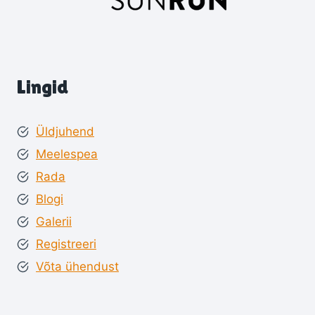
Lingid
Üldjuhend
Meelespea
Rada
Blogi
Galerii
Registreeri
Võta ühendust