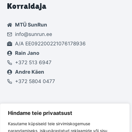
Korraldaja
MTÜ SunRun
info@sunrun.ee
A/A EE092200221076178936
Rain Jano
+372 513 6947
Andre Käen
+372 5804 0477
Jälgi meid
Hindame teie privaatsust
Kasutame küpsiseid teie sirvimiskogemuse
parandamiseks, isikupärastatud reklaamide või sisu