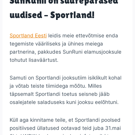
SunRunil on suurepärased
uudised – Sportland!
Sportland Eesti
leidis meie ettevõtmise enda
tegemiste vääriliseks ja ühines meiega
partnerina, pakkudes SunRuni elamusjooksule
tohutut lisaväärtust.
Samuti on Sportlandi jooksutiim isiklikult kohal
ja võtab teiste tiimidega mõõtu. Milles
täpsemalt Sportlandi toetus seisneb jääb
osalejatele saladuseks kuni jooksu eelõhtuni.
Küll aga kinnitame teile, et Sportlandi poolsed
positiivsed üllatused ootavad teid juba 31.mai